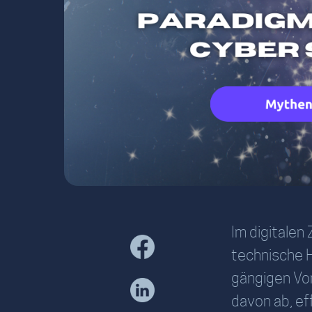
Im digitalen 
technische H
gängigen Vor
davon ab, ef