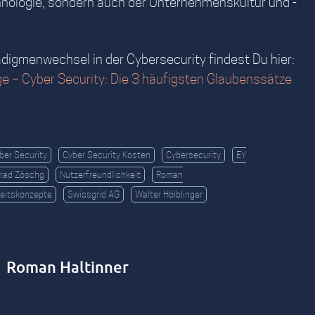
hnologie, sondern auch der Unternehmenskultur und -
digmenwechsel in der Cybersecurity findest Du hier:
ge – Cyber Security: Die 3 häufigsten Glaubenssätze
ber Security
Cyber Security Kosten
Cybersecurity
EY
rad Zöschg
Nutzerfreundlichkeit
Roman
heitskonzepte
Swissgrid AG
Walter Hölblinger
Roman Haltinner