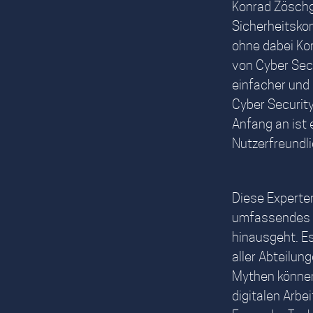
Konrad Zöschg,
Sicherheitskon
ohne dabei Kom
von Cyber Sec
einfacher und
Cyber Securit
Anfang an ist
Nutzerfreundli
Diese Experten
umfassendes T
hinausgeht. E
aller Abteilu
Mythen können 
digitalen Arbe