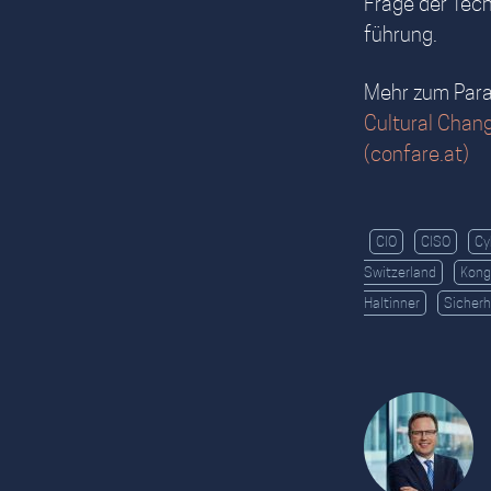
Frage der Tec
führung.
Mehr zum Para
Cultural Chan
(confare.at)
CIO
CISO
Cy
Switzerland
Kong
Haltinner
Sicher