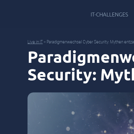
IT-CHALLENGES
Live in IT
»
Paradigmenwechsel Cyber Security: Mythen entza
Paradigmenwe
Security: My