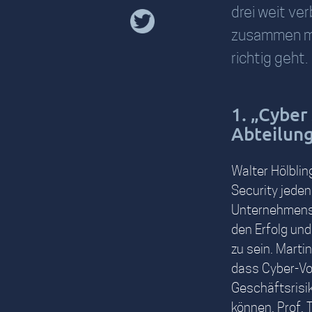
drei weit ver
zusammen mit
richtig geht.
1. „Cyber 
Abteilun
Walter Hölblin
Security jeden
Unternehmens
den Erfolg und
zu sein. Marti
dass Cyber-Vor
Geschäftsrisik
können. Prof.