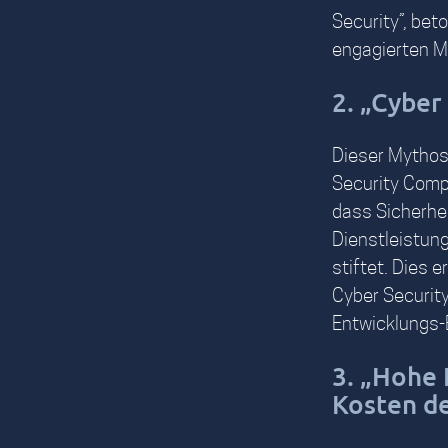
Security”, bet
engagierten M
2. „Cyber
Dieser Mythos
Security Compe
dass Sicherhei
Dienstleistun
stiftet. Dies 
Cyber Securit
Entwicklungs-
3. „Hohe 
Kosten de