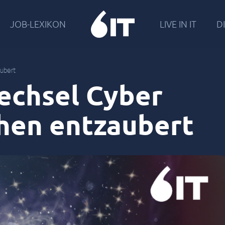
JOB-LEXIKON
LIVE IN IT
DI
ubert
chsel Cyber
then entzaubert