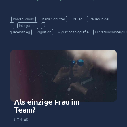
Balkan Minds
Dzana Schütter
Frauen
Frauen in der
IT
Integration
it
quereinstieg
Migration
Migrationsbiografie
Migrationshintergr
Als einzige Frau im
Team?
CONFARE