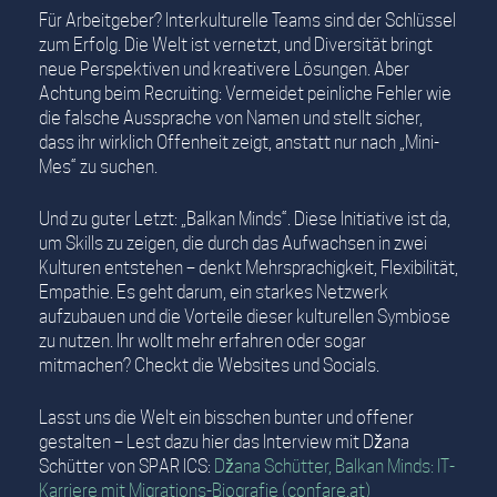
Für Arbeitgeber? Interkulturelle Teams sind der Schlüssel
zum Erfolg. Die Welt ist vernetzt, und Diversität bringt
neue Perspektiven und kreativere Lösungen. Aber
Achtung beim Recruiting: Vermeidet peinliche Fehler wie
die falsche Aussprache von Namen und stellt sicher,
dass ihr wirklich Offenheit zeigt, anstatt nur nach „Mini-
Mes“ zu suchen.
Und zu guter Letzt: „Balkan Minds“. Diese Initiative ist da,
um Skills zu zeigen, die durch das Aufwachsen in zwei
Kulturen entstehen – denkt Mehrsprachigkeit, Flexibilität,
Empathie. Es geht darum, ein starkes Netzwerk
aufzubauen und die Vorteile dieser kulturellen Symbiose
zu nutzen. Ihr wollt mehr erfahren oder sogar
mitmachen? Checkt die Websites und Socials.
Lasst uns die Welt ein bisschen bunter und offener
gestalten – Lest dazu hier das Interview mit Džana
Schütter von SPAR ICS:
Džana Schütter, Balkan Minds: IT-
Karriere mit Migrations-Biografie (confare.at)