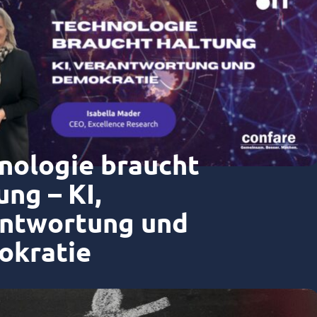
nologie braucht
ung – KI,
ntwortung und
kratie