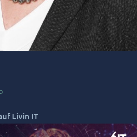
p
uf Livin IT