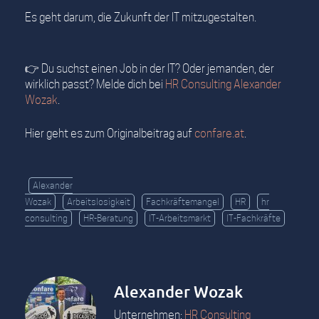
Es geht darum, die Zukunft der IT mitzugestalten.
👉 Du suchst einen Job in der IT? Oder jemanden, der
wirklich passt? Melde dich bei
HR Consulting Alexander
Wozak
.
Hier geht es zum Originalbeitrag auf
confare.at
.
Alexander
Wozak
Arbeitslosigkeit
Fachkräftemangel
HR
hr
consulting
HR-Beratung
IT-Arbeitsmarkt
IT-Fachkräfte
Alexander Wozak
Unternehmen:
HR Consulting