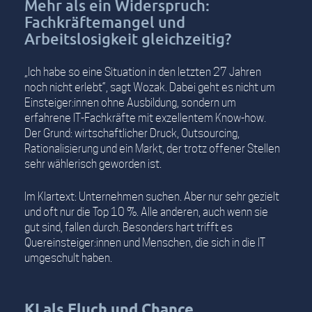
Mehr als ein Widerspruch:
Fachkräftemangel und
Arbeitslosigkeit gleichzeitig?
„Ich habe so eine Situation in den letzten 27 Jahren
noch nicht erlebt“, sagt Wozak. Dabei geht es nicht um
Einsteiger:innen ohne Ausbildung, sondern um
erfahrene IT-Fachkräfte mit exzellentem Know-how.
Der Grund: wirtschaftlicher Druck, Outsourcing,
Rationalisierung und ein Markt, der trotz offener Stellen
sehr wählerisch geworden ist.
Im Klartext: Unternehmen suchen. Aber nur sehr gezielt
und oft nur die Top 10 %. Alle anderen, auch wenn sie
gut sind, fallen durch. Besonders hart trifft es
Quereinsteiger:innen und Menschen, die sich in die IT
umgeschult haben.
KI als Fluch und Chance