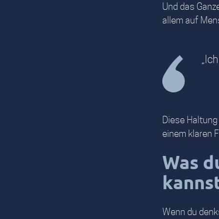
Und das Ganze 
allem auf Mens
„Ic
Diese Haltung
einem klaren 
Was d
kanns
Wenn du denkst