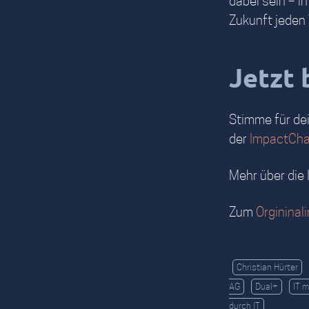
dabei sein – i
Zukunft jeden
Jetzt 
Stimme für de
der
ImpactCha
Mehr über die 
Zum
Orgininal
Christian Hürter
AG
Dual+
IT m
durch IT