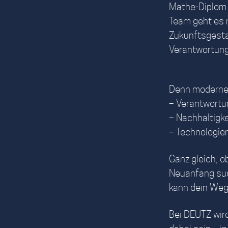
Mathe-Diplom –
Team geht es 
Zukunftsgestal
Verantwortung
Denn moderne 
– Verantwort
– Nachhaltigke
– Technologien
Ganz gleich, o
Neuanfang such
kann dein Weg 
Bei DEUTZ wir