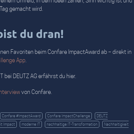
n einem Umfeld, in dem Ideen zählen, Sinn wichtig ist und
 Tag gemacht wird.
bist du dran!
inen Favoriten beim Confare ImpactAward ab – direkt in
llenge App
.
IT bei DEUTZ AG erfährst du hier.
interview
von Confare.
Confare #ImpactAward
Confare ImpactChallenge
DEUTZ
it Impact
moderne IT
nachhaltige IT-Transformation
Nachhaltigkeit