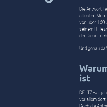
Die Antwort li
ältesten Motor
von über 160 
seinem IT-Tea
der Dieseltec
Und genau dafü
Warum 
ist
DEUTZ war jahr
vor allem dort,
Doch die Anfo