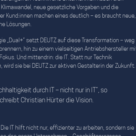
r Klimawandel, neue gesetzliche Vorgaben und die
er Kund:innen machen eines deutlich – es braucht neue,
che Lösungen.
gie „Dual+“ setzt DEUTZ auf diese Transformation – weg
brennern, hin zu einem vielseitigen Antriebshersteller mi
okus. Und mittendrin: die IT. Statt nur Technik
n, wird sie bei DEUTZ zur aktiven Gestalterin der Zukunft.
hhaltigkeit durch IT – nicht nur in IT“, so
hreibt Christian Hürter die Vision.
ie IT hilft nicht nur, effizienter zu arbeiten, sondern sie
dass das ganze Unternehmen – Geschäftsprozesse,