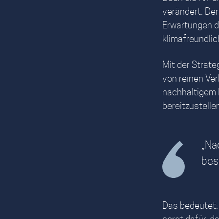
verändert: De
Erwartungen d
klimafreundli
Mit der Strate
von reinen Ver
nachhaltigem F
bereitzustelle
„Nac
besc
Das bedeutet: D
sorgt dafür, 