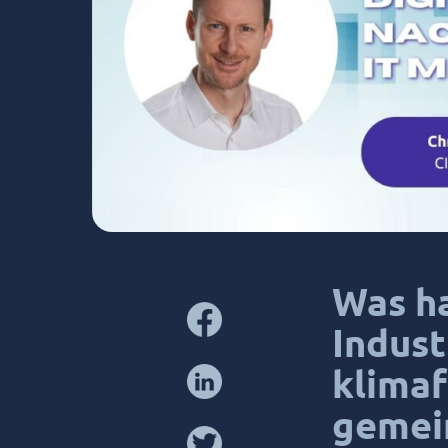
Was h
Indus
klimaf
gemei